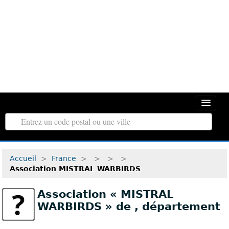
Toutes les régions
Accueil
>
France
>
>
>
>
Tous les départements
Association MISTRAL WARBIRDS
Associations d’Utilité Publique
Association « MISTRAL
Le répertoire des associations
WARBIRDS » de
, département
Contact