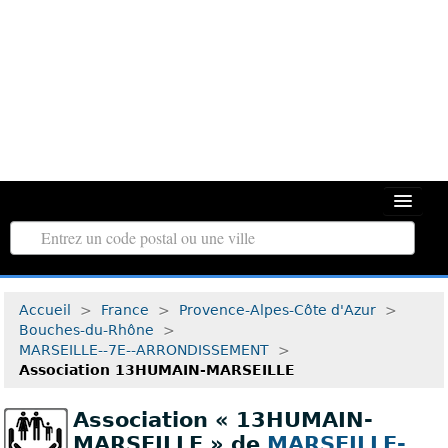
Toutes les régions
Accueil
>
France
>
Provence-Alpes-Côte d'Azur
>
Tous les départements
Bouches-du-Rhône
>
MARSEILLE--7E--ARRONDISSEMENT
>
Associations d’Utilité Publique
Association 13HUMAIN-MARSEILLE
Le répertoire des associations
Association « 13HUMAIN-
Contact
MARSEILLE » de
MARSEILLE-