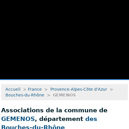
Accueil
>
France
>
Provence-Alpes-Côte d'Azur
>
Bouches-du-Rhône
>
GEMENOS
Associations de la commune de
GEMENOS
, département
des
Bouches-du-Rhône