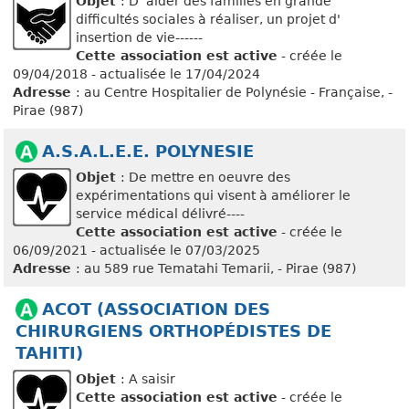
Objet
: D' aider des familles en grande
difficultés sociales à réaliser, un projet d'
insertion de vie------
Cette association est active
- créée le
09/04/2018 - actualisée le 17/04/2024
Adresse
: au Centre Hospitalier de Polynésie - Française, -
Pirae (987)
A.S.A.L.E.E. POLYNESIE
Objet
: De mettre en oeuvre des
expérimentations qui visent à améliorer le
service médical délivré----
Cette association est active
- créée le
06/09/2021 - actualisée le 07/03/2025
Adresse
: au 589 rue Tematahi Temarii, - Pirae (987)
ACOT (ASSOCIATION DES
CHIRURGIENS ORTHOPÉDISTES DE
TAHITI)
Objet
: A saisir
Cette association est active
- créée le