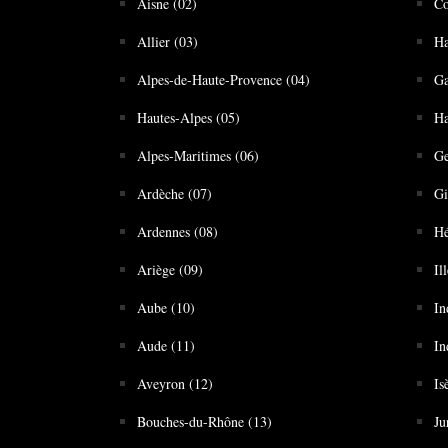
Aisne (02)
Co
Allier (03)
Ha
Alpes-de-Haute-Provence (04)
Ga
Hautes-Alpes (05)
Ha
Alpes-Maritimes (06)
Ge
Ardèche (07)
Gi
Ardennes (08)
Hé
Ariège (09)
Il
Aube (10)
In
Aude (11)
In
Aveyron (12)
Is
Bouches-du-Rhône (13)
Ju