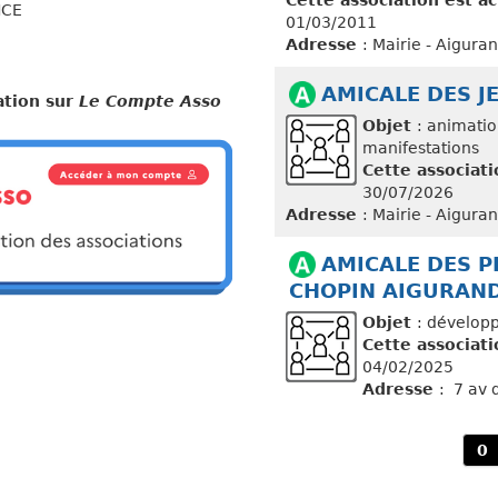
Cette association est ac
NCE
01/03/2011
Adresse
: Mairie - Aigura
AMICALE DES JE
ation sur
Le Compte Asso
Objet
: animatio
manifestations
Cette associati
30/07/2026
Adresse
: Mairie - Aigura
AMICALE DES P
CHOPIN AIGURAN
Objet
: développ
Cette associati
04/02/2025
Adresse
: 7 av 
0