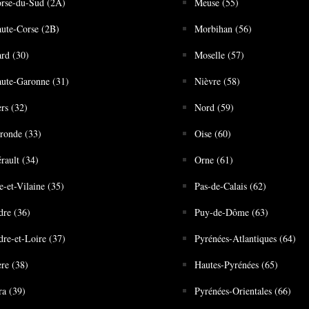
rse-du-Sud (2A)
Meuse (55)
ute-Corse (2B)
Morbihan (56)
rd (30)
Moselle (57)
ute-Garonne (31)
Nièvre (58)
rs (32)
Nord (59)
ronde (33)
Oise (60)
rault (34)
Orne (61)
le-et-Vilaine (35)
Pas-de-Calais (62)
dre (36)
Puy-de-Dôme (63)
dre-et-Loire (37)
Pyrénées-Atlantiques (64)
ère (38)
Hautes-Pyrénées (65)
ra (39)
Pyrénées-Orientales (66)