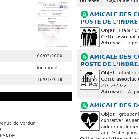
Adresse
: - Aigurande (36
AMICALE DES C
POSTE DE L'INDRE
Objet
: Etablir 
Cette associati
Adresse
: La po
06/03/2000
AMICALE DES C
POSTE DE L'INDRE
Inconnue
Objet
: etablir 
Cette associati
18/01/2018
21/12/2022
Adresse
: - Aig
AMICALE DES 
Objet
: grouper 
conserver les lie
venue de verdun
aider moralement
0
auprès des pouvoi
URANDE