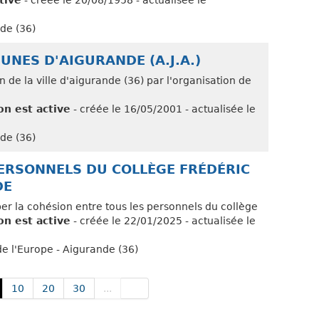
tive
- créée le 20/08/1958 - actualisée le
nde (36)
UNES D'AIGURANDE (A.J.A.)
n de la ville d'aigurande (36) par l'organisation de
on est active
- créée le 16/05/2001 - actualisée le
nde (36)
ERSONNELS DU COLLÈGE FRÉDÉRIC
DE
er la cohésion entre tous les personnels du collège
on est active
- créée le 22/01/2025 - actualisée le
de l'Europe - Aigurande (36)
10
20
30
...