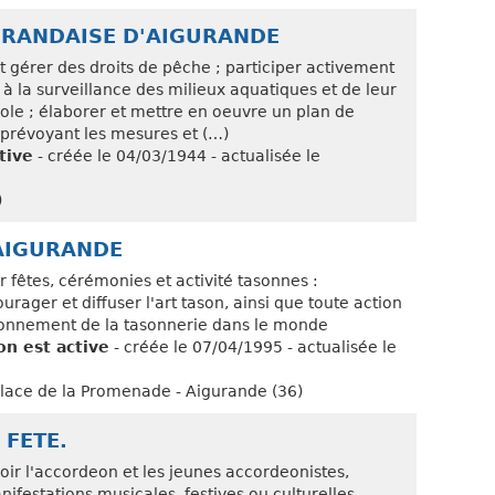
URANDAISE D'AIGURANDE
et gérer des droits de pêche ; participer activement
t à la surveillance des milieux aquatiques et de leur
ole ; élaborer et mettre en oeuvre un plan de
 prévoyant les mesures et (…)
tive
- créée le 04/03/1944 - actualisée le
)
 AIGURANDE
r fêtes, cérémonies et activité tasonnes :
rager et diffuser l'art tason, ainsi que toute action
yonnement de la tasonnerie dans le monde
on est active
- créée le 07/04/1995 - actualisée le
ace de la Promenade - Aigurande (36)
FETE.
ir l'accordeon et les jeunes accordeonistes,
ifestations musicales, festives ou culturelles