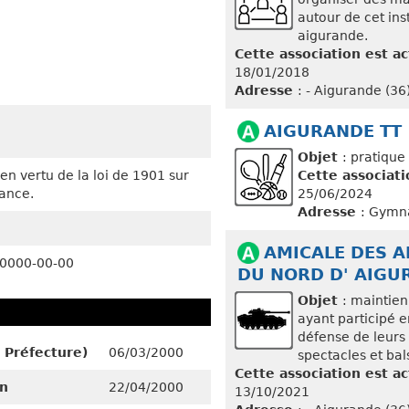
autour de cet ins
aigurande.
Cette association est ac
18/01/2018
Adresse
: - Aigurande (36
AIGURANDE TT
Objet
: pratique
en vertu de la loi de 1901 sur
Cette associati
rance.
25/06/2024
Adresse
: Gymna
AMICALE DES 
=0000-00-00
DU NORD D' AIGU
Objet
: maintien
ayant participé e
défense de leurs 
 Préfecture)
06/03/2000
spectacles et bal
Cette association est ac
on
22/04/2000
13/10/2021